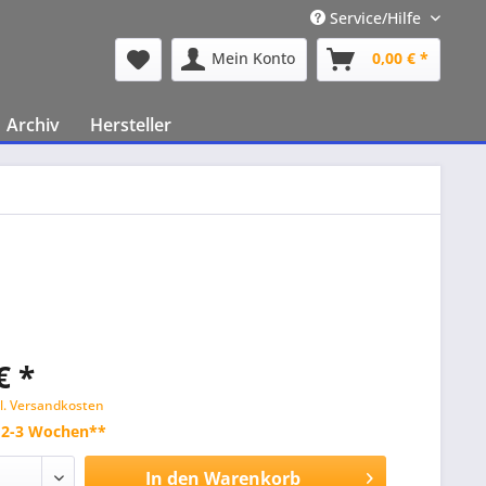
Service/Hilfe
Mein Konto
0,00 € *
Archiv
Hersteller
€ *
l. Versandkosten
t 2-3 Wochen**
In den
Warenkorb