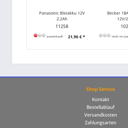
Panasonic Bleiakku 12V
Becker 1B
2,2Ah
12V/
11258
10
21,90 € *
ausverkauft
nicht im Lag
Shop Service
Kontakt
Bestellablauf
Versandkosten
Zahlungsarten