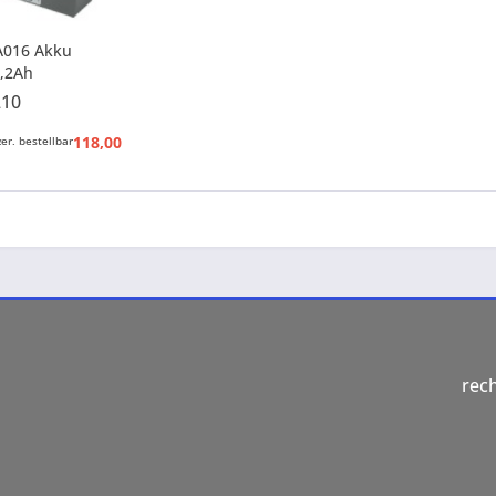
A016 Akku
2,2Ah
210
118,00 € *
er, bestellbar
130,90 € *
rec