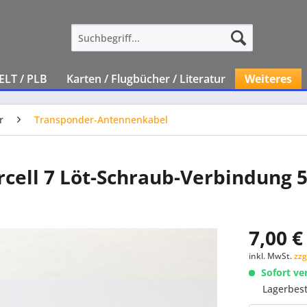
ELT / PLB
Karten / Flugbücher / Literatur
Weiteres
r
Transponder-Antennenkabel
ircell 7 Löt-Schraub-Verbindung
7,00 €
inkl. MwSt.
zzg
Sofort ve
Lagerbes