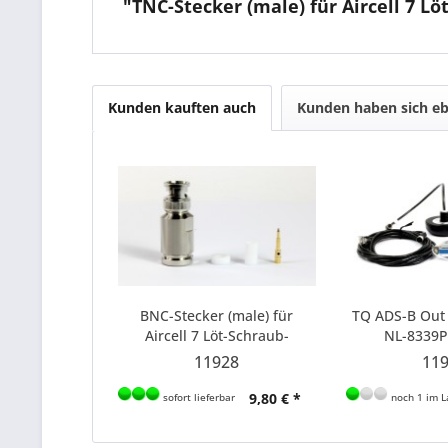
"TNC-Stecker (male) für Aircell 7 
Kunden kauften auch
Kunden haben sich eb
BNC-Stecker (male) für
TQ ADS-B Out 
Aircell 7 Löt-Schraub-
NL-8339P
Verbindung 50 Ohm
(Außenm
11928
11
9,80 € *
sofort lieferbar
noch 1 im L