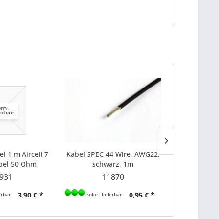
l 1 m Aircell 7
Kabel SPEC 44 Wire, AWG22,
Kabel SPEC 
bel 50 Ohm
schwarz, 1m
ora
931
11870
1
3,90 € *
0,95 € *
erbar
sofort lieferbar
sofort li