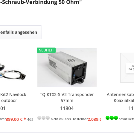
Löt-Schraub-Verbindung 50 Ohm"
enfalls angesehen
NEUHEIT
Kit2 Navilock
TQ KTX2-S.V2 Transponder
Antennenkabe
 outdoor
57mm
Koaxialka
ontage)
901
11804
11
399,00 € *
2.039,00 € *
ager
nicht im Lager, bestellbar
sofort lief
462,90 € *
2.499,00 € *