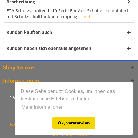
Beschreibung
ETA Schutzschalter 1110 Serie Ein-Aus-Schalter kombiniert
mit Schutzschaltfunktion, einpolig...
mehr
Kunden kauften auch
Kunden haben sich ebenfalls angesehen
Shop Service
Informationen
Diese Seite benutzt Cookies, um Ihnen das
* Alle Preise inkl. gesetzl. Mehrwertsteuer und zzgl.
Versandkosten
bestmögliche Erlebnis zu bieten.
** Lieferzeiten gelten ausschließlich für Versand innerhalb
Mehr Informationen
Deutschlands
Ok, verstanden
Kontakt
Bestellablauf
Versandkosten
Zahlungsarten
AGB
Impressum