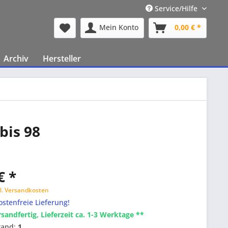
Service/Hilfe
Mein Konto
0,00 € *
Archiv
Hersteller
bis 98
€ *
l. Versandkosten
stenfreie Lieferung!
rsandfertig, Lieferzeit ca. 1-3 Werktage **
tand:
1