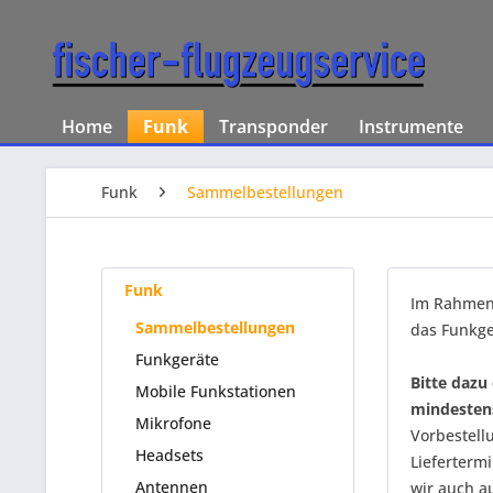
Home
Funk
Transponder
Instrumente
Funk
Sammelbestellungen
Funk
Im Rahmen 
Sammelbestellungen
das Funkger
Funkgeräte
Bitte dazu
Mobile Funkstationen
mindestens
Mikrofone
Vorbestell
Headsets
Lieferterm
Antennen
wir auch a