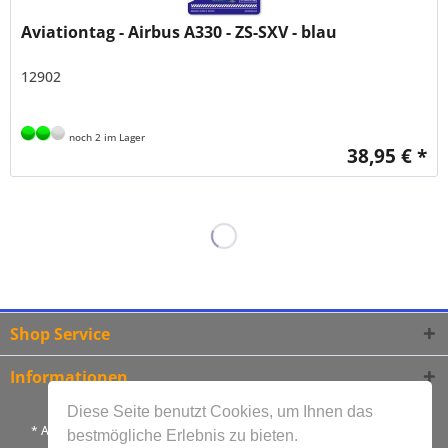
Aviationtag - Airbus A330 - ZS-SXV - blau
12902
noch 2 im Lager
38,95 € *
Shop Service
Informationen
Diese Seite benutzt Cookies, um Ihnen das
* Alle Preise inkl. gesetzl. Mehrwertsteuer und zzgl.
Versandkosten
bestmögliche Erlebnis zu bieten.