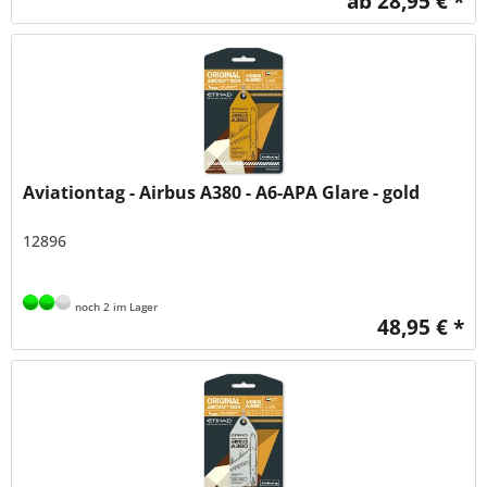
ab 28,95 € *
Aviationtag - Airbus A380 - A6-APA Glare - gold
12896
noch 2 im Lager
48,95 € *