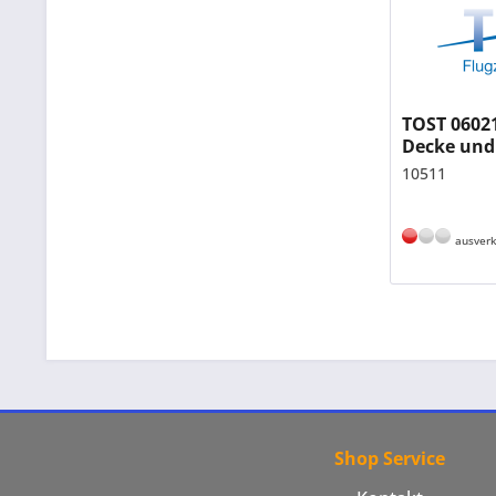
TOST 06021
Decke und
AERO, fer
10511
ausverk
Shop Service