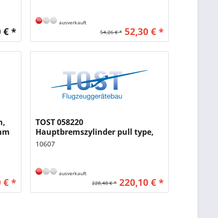
ausverkauft
 € *
52,30 € *
54,26 € *
m,
TOST 058220
 mm
Hauptbremszylinder pull type,
für Scheibenbremsrad Max II /
10607
MINI
ausverkauft
 € *
220,10 € *
228,48 € *