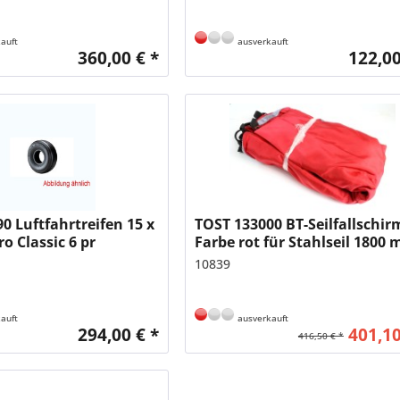
auft
ausverkauft
360,00 € *
122,00
0 Luftfahrtreifen 15 x
TOST 133000 BT-Seilfallschir
ero Classic 6 pr
Farbe rot für Stahlseil 1800
Basis Ø
10839
auft
ausverkauft
294,00 € *
401,10
416,50 € *