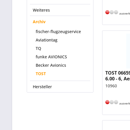
Weiteres
ausverk
Archiv
fischer-flugzeugservice
Aviationtag
TQ
funke AVIONICS
Becker Avionics
TOST 06659
TOST
6.00 - 6, A
10960
Hersteller
ausverk