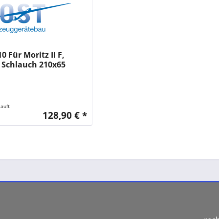
0 Für Moritz II F,
 Schlauch 210x65
tig ausgeschäumt
auft
128,90 € *