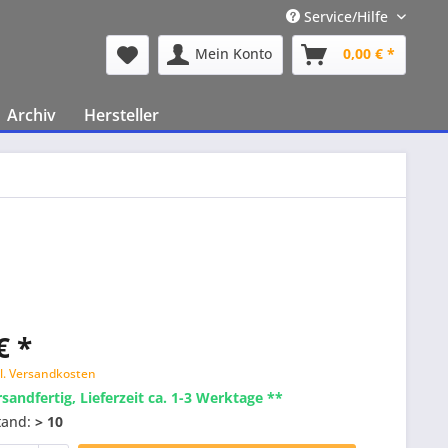
Service/Hilfe
Mein Konto
0,00 € *
Archiv
Hersteller
€ *
l. Versandkosten
rsandfertig, Lieferzeit ca. 1-3 Werktage **
tand:
> 10