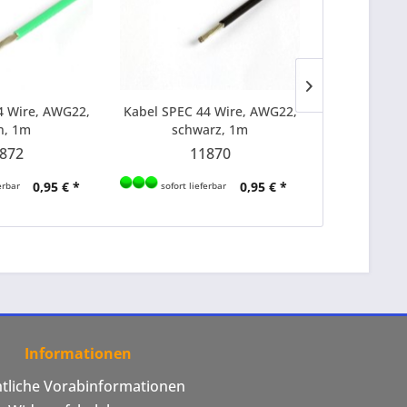
4 Wire, AWG22,
Kabel SPEC 44 Wire, AWG22,
Kabel SPEC 
n, 1m
schwarz, 1m
li
872
11870
1
0,95 € *
0,95 € *
erbar
sofort lieferbar
sofort li
Informationen
htliche Vorabinformationen