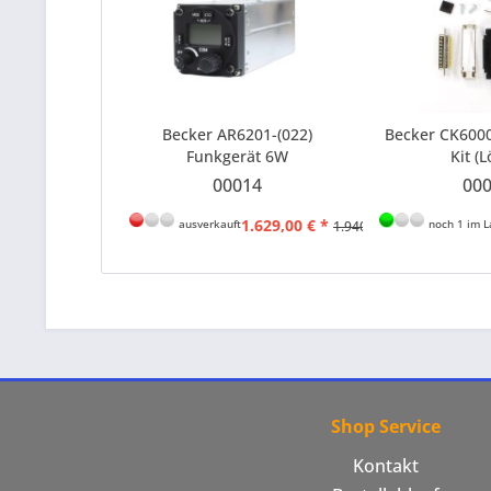
Becker AR6201-(022)
Becker CK600
Funkgerät 6W
Kit (L
00014
00
1.629,00 € *
ausverkauft
noch 1 im L
1.940,80 € *
Shop Service
Kontakt