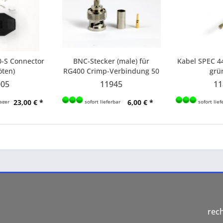
0-S Connector
BNC-Stecker (male) für
Kabel SPEC 4
öten)
RG400 Crimp-Verbindung 50
grü
Ohm
005
11945
11
23,00 € *
6,00 € *
ager
sofort lieferbar
sofort lief
rec