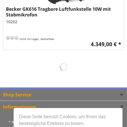
Becker GK616 Tragbare Luftfunkstelle 10W mit
Stabmikrofon
10202
nicht im Lager, bestellbar
4.349,00 € *
Shop Service
Informationen
Diese Seite benutzt Cookies, um Ihnen das
* Alle Preise inkl. gesetzl. Mehrwertsteuer und zzgl.
Versandkosten
bestmögliche Erlebnis zu bieten.