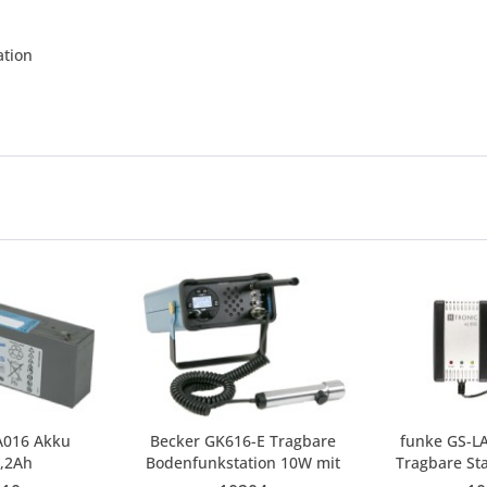
ation
A016 Akku
Becker GK616-E Tragbare
funke GS-L
2,2Ah
Bodenfunkstation 10W mit
Tragbare St
Stabmikrofon