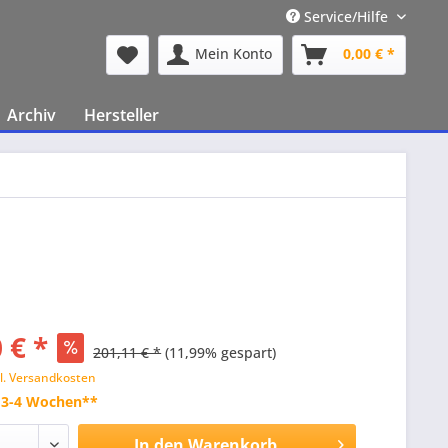
Service/Hilfe
Mein Konto
0,00 € *
Archiv
Hersteller
 € *
201,11 € *
(11,99% gespart)
l. Versandkosten
t 3-4 Wochen**
In den
Warenkorb