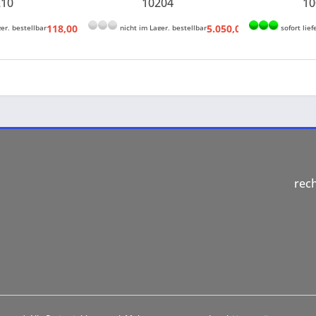
210
10204
10
118,00 € *
5.050,00 € *
er, bestellbar
nicht im Lager, bestellbar
sofort lief
130,90 € *
5.589,43 € *
rec