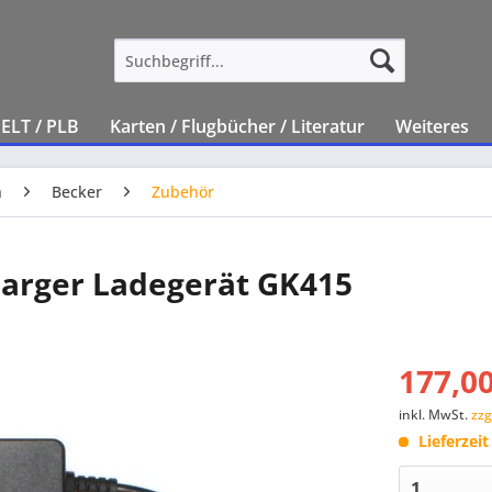
ELT / PLB
Karten / Flugbücher / Literatur
Weiteres
n
Becker
Zubehör
harger Ladegerät GK415
177,00
inkl. MwSt.
zzg
Lieferzei