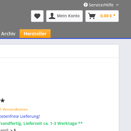
Service/Hilfe
Mein Konto
0,00 € *
Archiv
Hersteller
 *
l. Versandkosten
stenfreie Lieferung!
rsandfertig, Lieferzeit ca. 1-3 Werktage **
tand:
> 5