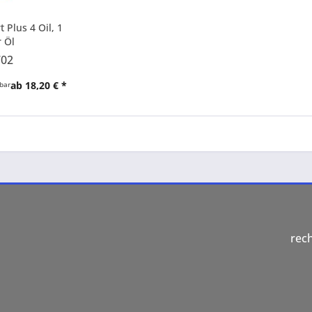
 Plus 4 Oil, 1
r Öl
702
ab 18,20 € *
rbar
rec