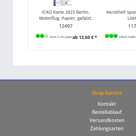
ICAO Karte 2023 Berlin,
AeroShell Sport
Motorflug, Papier, gefalzt,
Lite
1:500.000
12497
11
ab 12,50 € *
noch 2 im Lager
sofort liefe
Shop Service
Kontakt
Bestellablauf
Versandkosten
Zahlungsarten