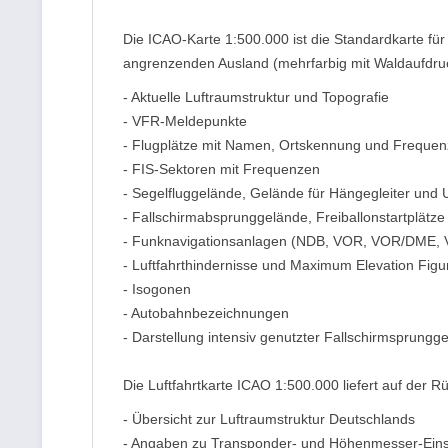
Die ICAO-Karte 1:500.000 ist die Standardkarte f
angrenzenden Ausland (mehrfarbig mit Waldaufdruc
- Aktuelle Luftraumstruktur und Topografie
- VFR-Meldepunkte
- Flugplätze mit Namen, Ortskennung und Frequen
- FIS-Sektoren mit Frequenzen
- Segelfluggelände, Gelände für Hängegleiter und U
- Fallschirmabsprunggelände, Freiballonstartplätze
- Funknavigationsanlagen (NDB, VOR, VOR/DME,
- Luftfahrthindernisse und Maximum Elevation Figu
- Isogonen
- Autobahnbezeichnungen
- Darstellung intensiv genutzter Fallschirmsprungg
Die Luftfahrtkarte ICAO 1:500.000 liefert auf der R
- Übersicht zur Luftraumstruktur Deutschlands
- Angaben zu Transponder- und Höhenmesser-Eins