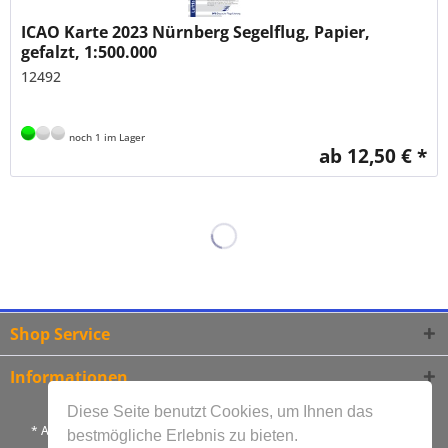
ICAO Karte 2023 Nürnberg Segelflug, Papier,
gefalzt, 1:500.000
12492
noch 1 im Lager
ab 12,50 € *
Shop Service
Informationen
Diese Seite benutzt Cookies, um Ihnen das
* Alle Preise inkl. gesetzl. Mehrwertsteuer und zzgl.
Versandkosten
bestmögliche Erlebnis zu bieten.