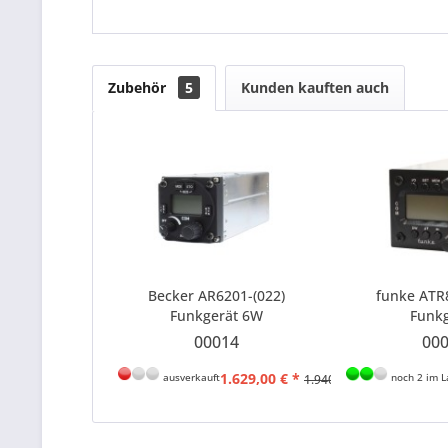
Zubehör
5
Kunden kauften auch
Becker AR6201-(022)
funke ATR8
Funkgerät 6W
Funk
00014
00
1.629,00 € *
ausverkauft
noch 2 im L
1.940,80 € *