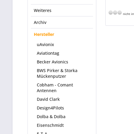
Weiteres
nicht im
Archiv
Hersteller
uAvionix
Aviationtag
Becker Avionics
BWS Pirker & Storka
Mückenputzer
Cobham - Comant
Antennen
David Clark
Design4Pilots
Dolba & Dolba
Eisenschmidt
E-T-A