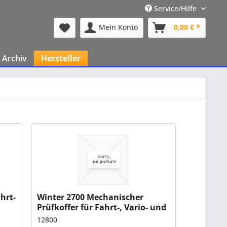
Service/Hilfe
Mein Konto
0,00 € *
Archiv
Hersteller
hrt-
Winter 2700 Mechanischer
Prüfkoffer für Fahrt-, Vario- und
Höhenmesser IPKM23
12800