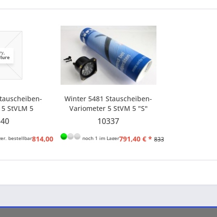
Stauscheiben-
Winter 5481 Stauscheiben-
 5 StVLM 5
Variometer 5 StVM 5 "S"
340
10337
814,00 € *
791,40 € *
er, bestellbar
noch 1 im Lager
856,80 € *
833,00 € *