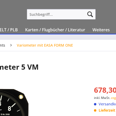
ELT / PLB
Karten / Flugbücher / Literatur
Weiteres
nts
Variometer mit EASA FORM ONE
meter 5 VM
678,30
inkl. MwSt.
zzg
Versandko
Lieferzei