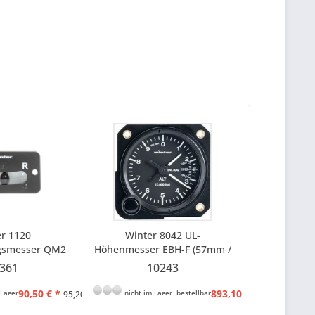
r 1120
Winter 8042 UL-
gsmesser QM2
Höhenmesser EBH-F (57mm /
0-10.000 ft / mbar)
361
10243
90,50 € *
893,10 € *
Lager
nicht im Lager, bestellbar
95,20 € *
940,10 € *