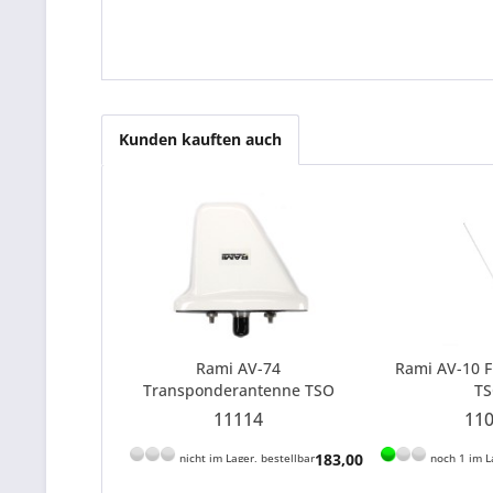
Kunden kauften auch
Rami AV-74
Rami AV-10 
Transponderantenne TSO
T
11114
11
183,00 € *
nicht im Lager, bestellbar
noch 1 im L