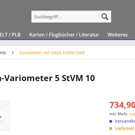
ELT / PLB
Karten / Flugbücher / Literatur
Weiteres
nts
Variometer mit EASA FORM ONE
n-Variometer 5 StVM 10
734,90
inkl. MwSt.
zzg
Versandko
Lieferzei