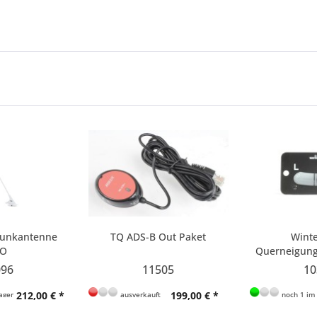
Funkantenne
TQ ADS-B Out Paket
Winte
SO
Querneigun
096
11505
10
212,00 € *
199,00 € *
ager
ausverkauft
noch 1 im 