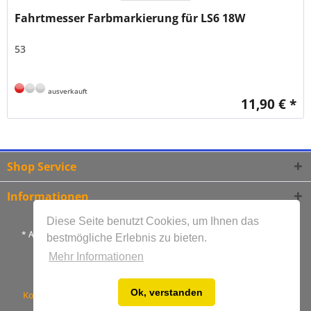
Fahrtmesser Farbmarkierung für LS6 18W
53
ausverkauft
11,90 € *
Shop Service
Informationen
Diese Seite benutzt Cookies, um Ihnen das
* Alle Preise inkl. gesetzl. Mehrwertsteuer und zzgl.
Versandkosten
bestmögliche Erlebnis zu bieten.
** Lieferzeiten gelten ausschließlich für Versand innerhalb
Mehr Informationen
Deutschlands
Ok, verstanden
Kontakt
Bestellablauf
Versandkosten
Zahlungsarten