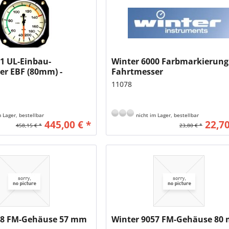
1 UL-Einbau-
Winter 6000 Farbmarkierung
er EBF (80mm) -
Fahrtmesser
ign
11078
einfarben, mit...
 Lager, bestellbar
nicht im Lager, bestellbar
445,00 € *
22,70
458,15 € *
23,80 € *
58 FM-Gehäuse 57 mm
Winter 9057 FM-Gehäuse 80