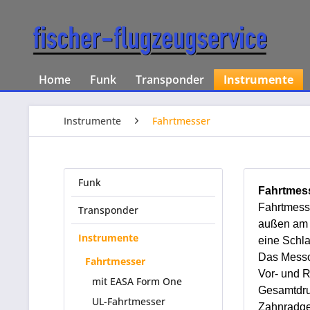
Home
Funk
Transponder
Instrumente
Instrumente
Fahrtmesser
Funk
Fahrtmes
Fahrtmess
Transponder
außen am 
Instrumente
eine Schla
Das Messo
Fahrtmesser
Vor- und R
mit EASA Form One
Gesamtdru
UL-Fahrtmesser
Zahnradget