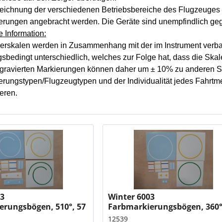
eichnung der verschiedenen Betriebsbereiche des Flugzeuges 
erungen angebracht werden. Die Geräte sind unempfindlich geg
 Information:
erskalen werden in Zusammenhang mit der im Instrument verba
gsbedingt unterschiedlich, welches zur Folge hat, dass die Ska
gravierten Markierungen können daher um ± 10% zu anderen Sk
rungstypen/Flugzeugtypen und der Individualität jedes Fahrtmes
eren.
03
Winter 6003
erungsbögen, 510°, 57
Farbmarkierungsbögen, 360°
hrtmesser
mm UL-Fahrtmesser
12539