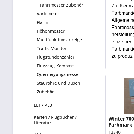
Fahrtmesser Zubehör
Zur Kennz
Farbmarki
Variometer
Allgemeine
Flarm
Fahrtmess
Höhenmesser
herstellun
Multifunktionsanzeige
einzelnen 
Traffic Monitor
Farbmarkie
zu produzi
Flugstundenzähler
Flugzeug-Kompass
Querneigungsmesser
Staurohre und Düsen
Zubehör
ELT / PLB
Karten / Flugbücher /
Winter 70
Literatur
Farbmarki
mm UL-Fa
12540