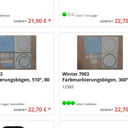
ieferbar
noch 1 im Lager
21,90 € *
22,70
23,80 € *
23,80 € *
03
Winter 7003
erungsbögen, 510°, 80
Farbmarkierungsbögen, 360°
hrtmesser
mm UL-Fahrtmesser
12365
 Lager, bestellbar
sofort lieferbar
22,70 € *
22,70
23,80 € *
23,80 € *