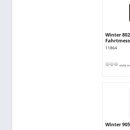
Winter 802
Fahrtmess
Skalendes
11864
hellelfenb
nicht im
Winter 90