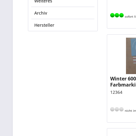
Weiteres
Archiv
sofort l
Hersteller
Winter 60
Farbmarki
mm UL-Fa
12364
nicht im