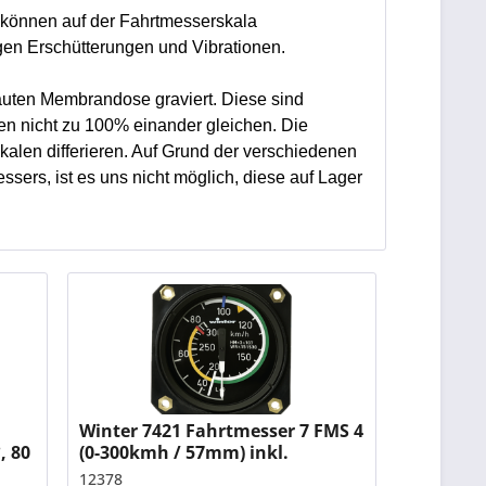
können auf der Fahrtmesserskala
en Erschütterungen und Vibrationen.
uten Membrandose graviert. Diese sind
len nicht zu 100% einander gleichen. Die
alen differieren. Auf Grund der verschiedenen
sers, ist es uns nicht möglich, diese auf Lager
Winter 7421 Fahrtmesser 7 FMS 4
, 80
(0-300kmh / 57mm) inkl.
Farbmarkierung für Discus bT
12378