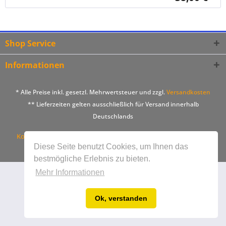
Shop Service
Informationen
* Alle Preise inkl. gesetzl. Mehrwertsteuer und zzgl.
Versandkosten
** Lieferzeiten gelten ausschließlich für Versand innerhalb
Deutschlands
Kontakt
Bestellablauf
Versandkosten
Zahlungsarten
Diese Seite benutzt Cookies, um Ihnen das
AGB
Impressum
bestmögliche Erlebnis zu bieten.
Mehr Informationen
Ok, verstanden