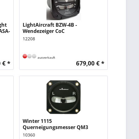
ght
LightAircraft BZW-4B -
EASA-
Wendezeiger CoC
12208
ausverkauft
 € *
679,00 € *
Winter 1115
Querneigungsmesser QM3
10360