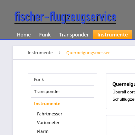
Home
Funk
Transponder
Instrumente
Instrumente
Querneigungsmesser
Funk
Querneig
Transponder
Überall dor
Schulflugze
Instrumente
Fahrtmesser
Variometer
Flarm