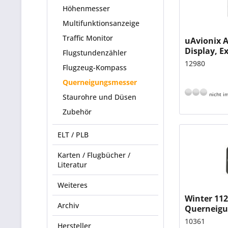
Höhenmesser
Multifunktionsanzeige
Traffic Monitor
uAvionix A
Display, E
Flugstundenzähler
EASA-Zula
12980
Flugzeug-Kompass
Querneigungsmesser
nicht im
Staurohre und Düsen
Zubehör
ELT / PLB
Karten / Flugbücher /
Literatur
Weiteres
Winter 11
Archiv
Querneig
10361
Hersteller