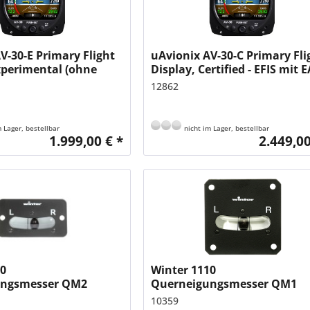
V-30-E Primary Flight
uAvionix AV-30-C Primary Fli
xperimental (ohne
Display, Certified - EFIS mit 
ssung)
Zulassung
12862
 Lager, bestellbar
nicht im Lager, bestellbar
1.999,00 € *
2.449,00
20
Winter 1110
ungsmesser QM2
Querneigungsmesser QM1
10359