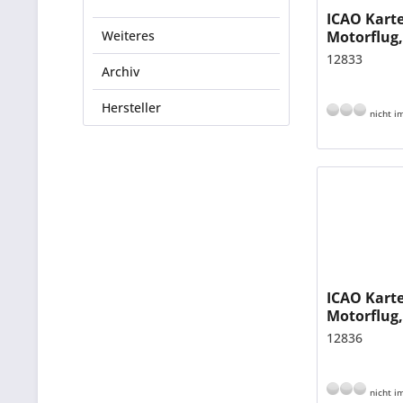
ICAO Karte
Weiteres
Motorflug,
gefalzt, 1:
12833
Archiv
Hersteller
nicht im
ICAO Kart
Motorflug,
gefalzt, 1:
12836
nicht im