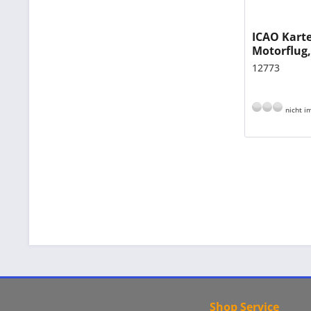
ICAO Kart
Motorflug,
gefalzt, 1:
12773
nicht im
Shop Service