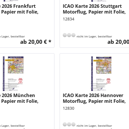
 2026 Frankfurt
ICAO Karte 2026 Stuttgart
 Papier mit Folie,
Motorflug, Papier mit Folie,
500.000 mit...
gefalzt, 1:500.000 mit...
12834
 Lager, bestellbar
nicht im Lager, bestellbar
ab 20,00 € *
ab 20,00
e 2026 München
ICAO Karte 2026 Hannover
 Papier mit Folie,
Motorflug, Papier mit Folie,
500.000 mit...
gefalzt, 1:500.000 mit...
12830
 Lager, bestellbar
nicht im Lager, bestellbar