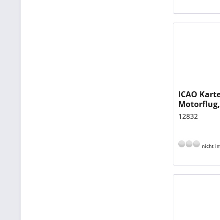
ICAO Karte
Motorflug,
gefalzt, 1:
12832
nicht im