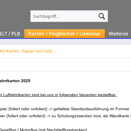
ELT / PLB
Karten / Flugbücher / Literatur
Weiteres
AO Karten, Papier mit Folie
ahrtkarten 2025
n Luftfahrtkarten sind bei uns in folgenden Varianten bestellbar:
apier (foliert oder unfoliert) -> gefaltete Standardausführung im Format
pier (foliert oder unfoliert) -> zu Schulungszwecken bzw. als Wandkarte
Segelflug / Motorflug (mit Nachttiefflugstrecken)