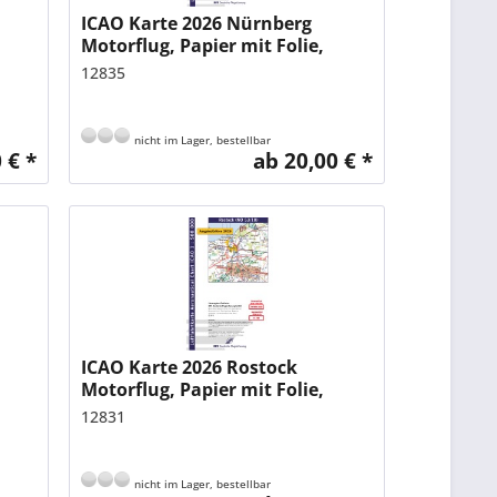
ICAO Karte 2026 Nürnberg
Motorflug, Papier mit Folie,
gefalzt, 1:500.000 mit...
12835
nicht im Lager, bestellbar
 € *
ab 20,00 € *
ICAO Karte 2026 Rostock
Motorflug, Papier mit Folie,
gefalzt, 1:500.000 mit...
12831
nicht im Lager, bestellbar