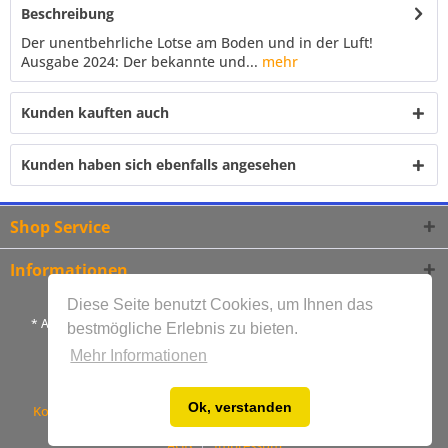
Beschreibung
Der unentbehrliche Lotse am Boden und in der Luft!
Ausgabe 2024: Der bekannte und...
mehr
Kunden kauften auch
Kunden haben sich ebenfalls angesehen
Shop Service
Informationen
Diese Seite benutzt Cookies, um Ihnen das
* Alle Preise inkl. gesetzl. Mehrwertsteuer und zzgl.
Versandkosten
bestmögliche Erlebnis zu bieten.
** Lieferzeiten gelten ausschließlich für Versand innerhalb
Mehr Informationen
Deutschlands
Ok, verstanden
Kontakt
Bestellablauf
Versandkosten
Zahlungsarten
AGB
Impressum