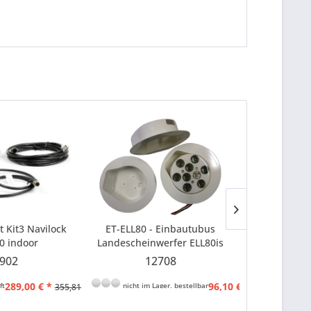
 Kit3 Navilock
ET-ELL80 - Einbautubus
Winter 600
0 indoor
Landescheinwerfer ELL80is
Wölbklappe
montage)
für ..
902
12708
1
289,00 € *
96,10 € *
ft
nicht im Lager, bestellbar
ausverka
355,81 € *
99,00 € *