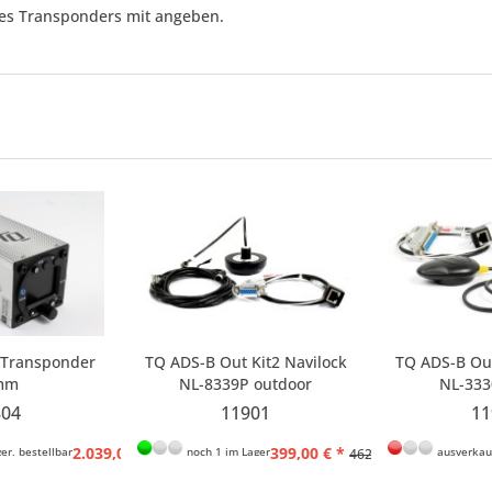
 des Transponders mit angeben.
 Transponder
TQ ADS-B Out Kit2 Navilock
TQ ADS-B Out
mm
NL-8339P outdoor
NL-333
(Außenmontage)
(Innen
804
11901
11
2.039,00 € *
399,00 € *
er, bestellbar
noch 1 im Lager
ausverkau
2.499,00 € *
462,90 € *