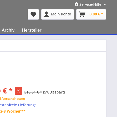
Service/Hilfe
Mein Konto
0,00 € *
Archiv
Hersteller
 € *
510,51 € *
(5% gespart)
l. Versandkosten
stenfreie Lieferung!
t 2-3 Wochen**