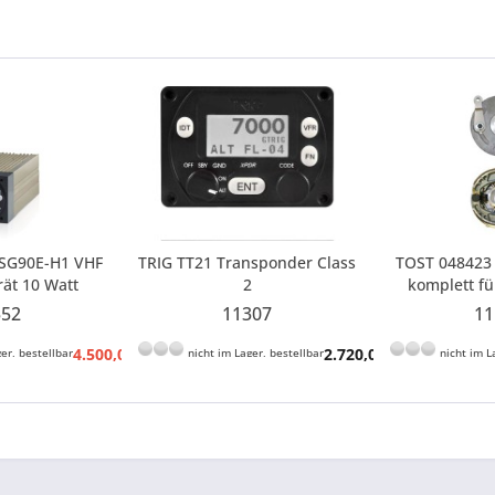
FSG90E-H1 VHF
TRIG TT21 Transponder Class
TOST 048423 
ät 10 Watt
2
komplett fü
304
Ankerschr. 
552
11307
11
2
4.500,00 € *
2.720,00 € *
er, bestellbar
nicht im Lager, bestellbar
nicht im L
5.049,00 € *