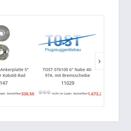
Ankerplatte 5"
TOST 076100 6" Nabe 40-
TOST 065891
r Kobold-Rad
97A, mit Bremsscheibe
350 x 13
M10x1, AchsØ
147
11029
1
5mm
330,50 € *
1.673,20 € *
ager, bestellbar
nicht im Lager, bestellbar
nicht im 
343,20 € *
1.737,40 € 