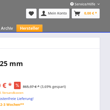
Service/Hilfe
Mein Konto
0,00 € *
Archiv
Hersteller
e 25 mm
 € *
865,37 € *
(3,69% gespart)
l. Versandkosten
stenfreie Lieferung!
t 2-3 Wochen**