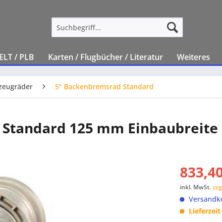
ELT / PLB
Karten / Flugbücher / Literatur
Weiteres
zeugräder
5" Backenbremsrad Standard
d Standard 125 mm Einbaubreit
833,40
inkl. MwSt.
zzg
Versandko
Lieferzei