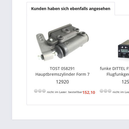
Kunden haben sich ebenfalls angesehen
TOST 058291
funke DITTEL 
Hauptbremszylinder Form 7
Flugfunkger
einschließlich seperatem
F10
12920
12
Behälter für DOT 4
152,10 € *
nicht im Lager, bestellbar
nicht im Lag
157,92 € *