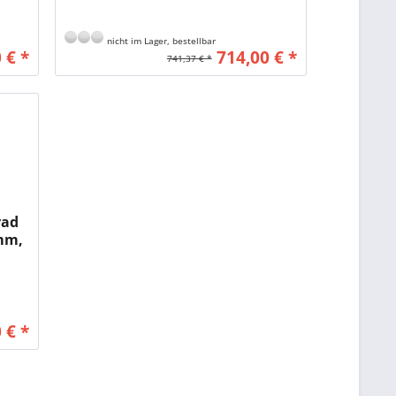
nicht im Lager, bestellbar
 € *
714,00 € *
741,37 € *
rad
 mm,
 € *