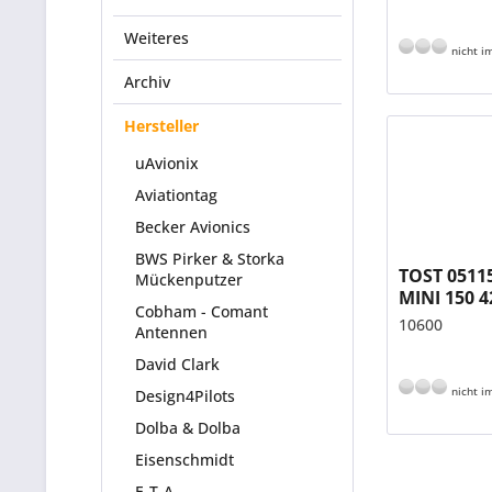
Weiteres
nicht im
Archiv
Hersteller
uAvionix
Aviationtag
Becker Avionics
BWS Pirker & Storka
TOST 0511
Mückenputzer
MINI 150 4
Cobham - Comant
Reifen 150
10600
Antennen
David Clark
nicht im
Design4Pilots
Dolba & Dolba
Eisenschmidt
E-T-A