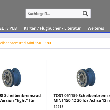
ELT / PLB
Karten / Flugbücher / Literatur
Weiteres
eibenbremsrad Mini 150 + 180
98 Scheibenbremsrad
TOST 051159 Scheibenbrems
Version "light" für
MINI 150 42-30 für Achse 12
mm, Reifen 150x30
Reifen 150x30
12918