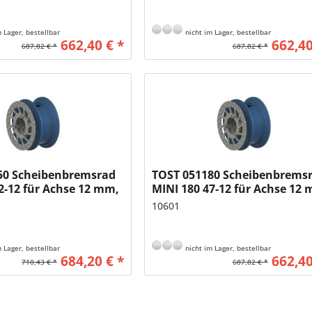
 Lager, bestellbar
nicht im Lager, bestellbar
662,40 € *
662,40
687,82 € *
687,82 € *
50 Scheibenbremsrad
TOST 051180 Scheibenbrems
2-12 für Achse 12 mm,
MINI 180 47-12 für Achse 12
x30
Reifen 180x35
10601
 Lager, bestellbar
nicht im Lager, bestellbar
684,20 € *
662,40
710,43 € *
687,82 € *