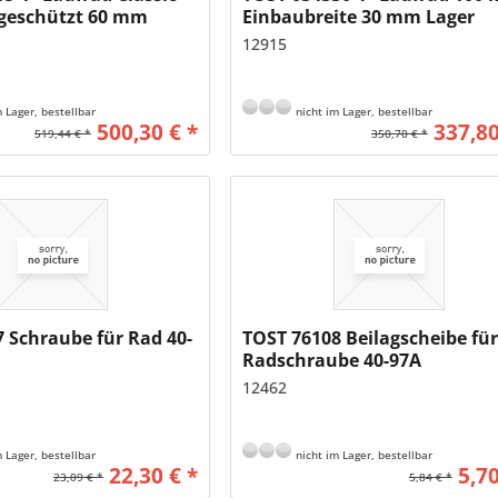
geschützt 60 mm
Einbaubreite 30 mm Lager
ite 20 mm Lager
12915
 Lager, bestellbar
nicht im Lager, bestellbar
500,30 € *
337,80
519,44 € *
350,70 € *
 Schraube für Rad 40-
TOST 76108 Beilagscheibe fü
Radschraube 40-97A
12462
 Lager, bestellbar
nicht im Lager, bestellbar
22,30 € *
5,70
23,09 € *
5,84 € *