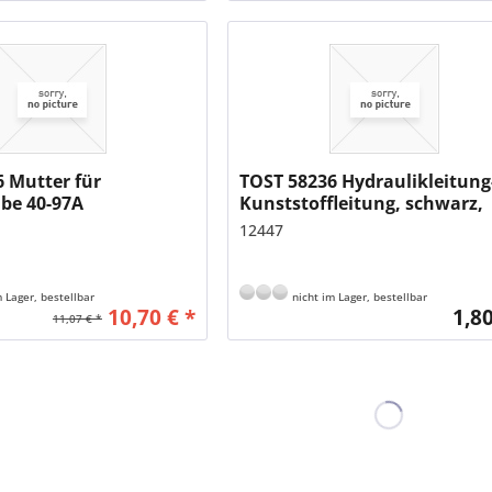
 Mutter für
TOST 58236 Hydraulikleitung
be 40-97A
Kunststoffleitung, schwarz,
3x1,2, für HBM, BZM
12447
 Lager, bestellbar
nicht im Lager, bestellbar
10,70 € *
1,80
11,07 € *