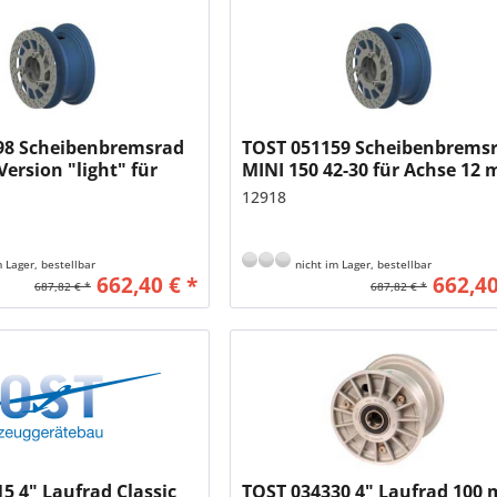
98 Scheibenbremsrad
TOST 051159 Scheibenbrems
Version "light" für
MINI 150 42-30 für Achse 12
mm, Reifen 150x30
Reifen 150x30
12918
 Lager, bestellbar
nicht im Lager, bestellbar
662,40 € *
662,40
687,82 € *
687,82 € *
5 4" Laufrad Classic
TOST 034330 4" Laufrad 100