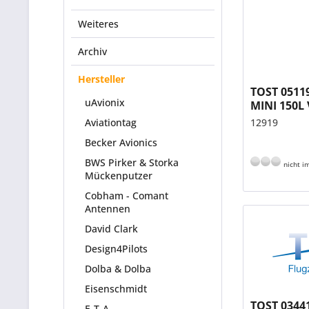
Weiteres
Archiv
Hersteller
TOST 0511
uAvionix
MINI 150L 
Achse 12 
Aviationtag
12919
Becker Avionics
BWS Pirker & Storka
nicht im
Mückenputzer
Cobham - Comant
Antennen
David Clark
Design4Pilots
Dolba & Dolba
Eisenschmidt
TOST 03441
E-T-A