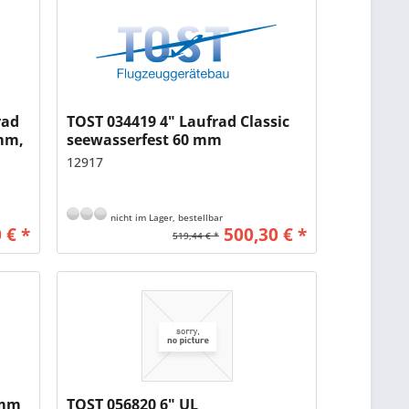
rad
TOST 034419 4" Laufrad Classic
 mm,
seewasserfest 60 mm
Einbaubreite 20 mm Lager
12917
nicht im Lager, bestellbar
 € *
500,30 € *
519,44 € *
 mm
TOST 056820 6" UL