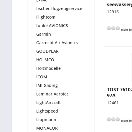
seewasser
fischer-flugzeugservice
Einbaubre
12916
Flightcom
funke AVIONICS
nicht im
Garmin
Garrecht Air Avionics
GOODYEAR
HOLMCO
Holzmodelle
ICOM
IMI Gliding
TOST 76107
Laminar Aerotec
97A
LightAircraft
12461
Lightspeed
Lippmann
nicht im
MONACOR