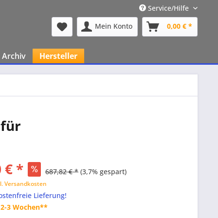
Service/Hilfe
Mein Konto
0,00 € *
Archiv
Hersteller
für
 € *
687,82 € *
(3,7% gespart)
l. Versandkosten
stenfreie Lieferung!
t 2-3 Wochen**