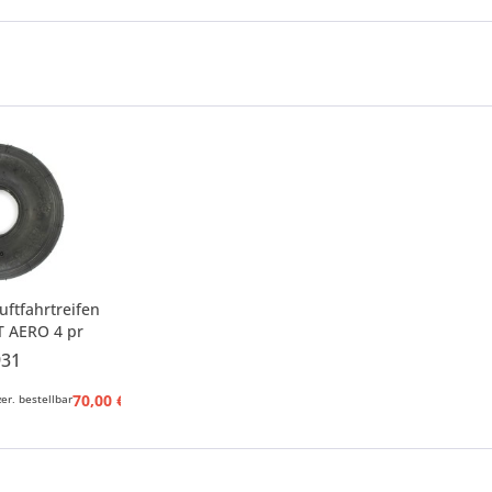
ftfahrtreifen
T AERO 4 pr
931
70,00 € *
er, bestellbar
72,83 € *