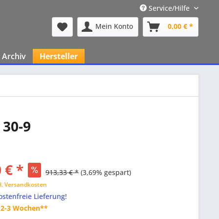
Service/Hilfe
Mein Konto
0,00 € *
Archiv
Hersteller
 30-9
 € *
913,33 € *
(3,69% gespart)
l. Versandkosten
stenfreie Lieferung!
t 2-3 Wochen**