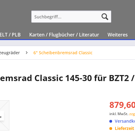
ELT / PLB
Karten / Flugbücher / Literatur
Weiteres
zeugräder
6" Scheibenbremsrad Classic
msrad Classic 145-30 für BZT2 /
879,60
inkl. MwSt.
zzg
Versandko
Lieferzei