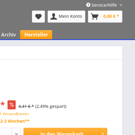
Service/Hilfe
Mein Konto
0,00 € *
Archiv
Hersteller
 *
4,41 € *
(2,49% gespart)
l. Versandkosten
t 2-3 Wochen**
In den
Warenkorb