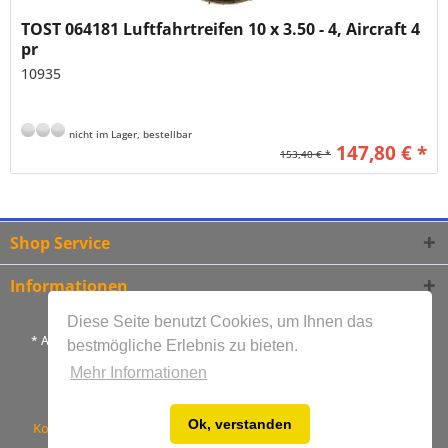
TOST 064181 Luftfahrtreifen 10 x 3.50 - 4, Aircraft 4
pr
10935
nicht im Lager, bestellbar
147,80 € *
153,40 € *
Shop Service
Informationen
Diese Seite benutzt Cookies, um Ihnen das
* Alle Preise inkl. gesetzl. Mehrwertsteuer und zzgl.
Versandkosten
bestmögliche Erlebnis zu bieten.
** Lieferzeiten gelten ausschließlich für Versand innerhalb
Mehr Informationen
Deutschlands
Ok, verstanden
Kontakt
Bestellablauf
Versandkosten
Zahlungsarten