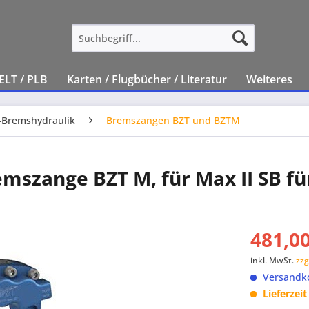
ELT / PLB
Karten / Flugbücher / Literatur
Weiteres
-Bremshydraulik
Bremszangen BZT und BZTM
mszange BZT M, für Max II SB fü
481,00
inkl. MwSt.
zzg
Versandko
Lieferzei