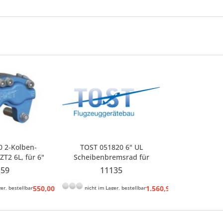
0 2-Kolben-
TOST 051820 6" UL
T2 6L, für 6"
Scheibenbremsrad für
üssigkeit DOT
Comco C 42 für 2 HFW-Räder,
159
11135
4
komplett bereift
550,00 € *
1.560,90 € *
er, bestellbar
nicht im Lager, bestellbar
557,16 € *
1.620,78 € *