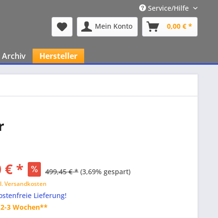
Service/Hilfe
Mein Konto
0,00 € *
Archiv
Hersteller
r
 € *
499,45 € *
(3,69% gespart)
l. Versandkosten
stenfreie Lieferung!
t 2-3 Wochen**