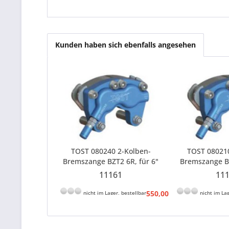
Kunden haben sich ebenfalls angesehen
TOST 080240 2-Kolben-
TOST 08021
Bremszange BZT2 6R, für 6"
Bremszange BZ
SB für Bremsflüssigkeit DOT
SB für Bremsfl
11161
11
4
550,00 € *
nicht im Lager, bestellbar
nicht im Lag
557,16 € *