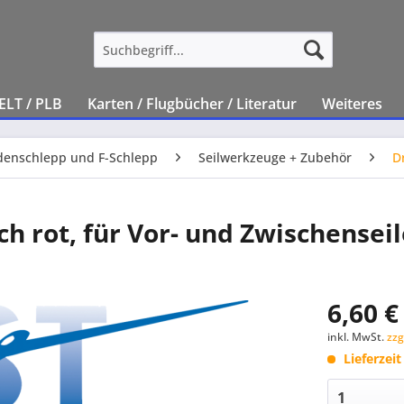
ELT / PLB
Karten / Flugbücher / Literatur
Weiteres
enschlepp und F-Schlepp
Seilwerkzeuge + Zubehör
D
 rot, für Vor- und Zwischenseile
6,60 €
inkl. MwSt.
zzg
Lieferzei