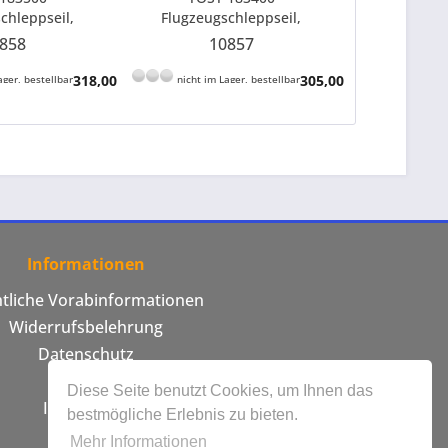
chleppseil,
Flugzeugschleppseil,
Flugzeug
uselkrepp weiß
ELASTIK, Kräuselkrepp weiß
Kernmantelse
858
10857
1
 60 m lang
10 mm Ø, 50 m lang
rot, 8 
318,00 € *
305,00 € *
ager, bestellbar
nicht im Lager, bestellbar
nicht im 
Informationen
htliche Vorabinformationen
Widerrufsbelehrung
Datenschutz
AGB
Diese Seite benutzt Cookies, um Ihnen das
Impressum
bestmögliche Erlebnis zu bieten.
Mehr Informationen