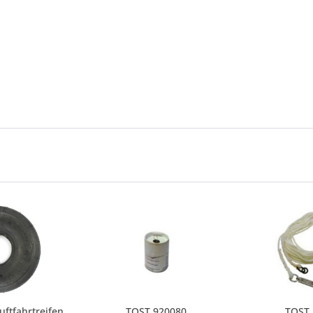
ftfahrtreifen
TOST 920080
TOST 