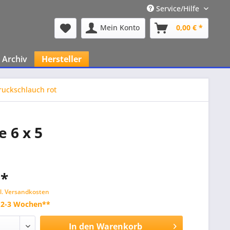
Service/Hilfe
Mein Konto
0,00 € *
Archiv
Hersteller
ruckschlauch rot
 6 x 5
 *
l. Versandkosten
t 2-3 Wochen**
In den
Warenkorb