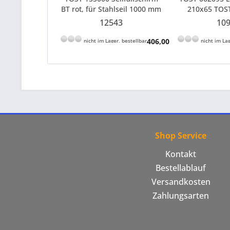
BT rot, für Stahlseil 1000 mm
210x65 TOS
Kappen-Basisdurchmesser
12543
10
406,00 € *
nicht im Lager, bestellbar
nicht im Lag
Shop Service
Kontakt
Bestellablauf
Versandkosten
Zahlungsarten