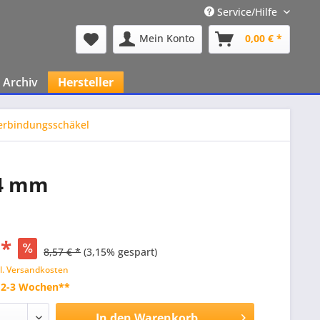
Service/Hilfe
Mein Konto
0,00 € *
Archiv
Hersteller
erbindungsschäkel
14 mm
 *
8,57 € *
(3,15% gespart)
l. Versandkosten
t 2-3 Wochen**
In den
Warenkorb