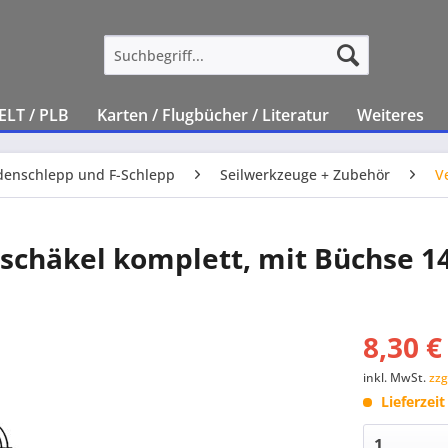
ELT / PLB
Karten / Flugbücher / Literatur
Weiteres
enschlepp und F-Schlepp
Seilwerkzeuge + Zubehör
V
schäkel komplett, mit Büchse 
8,30 €
inkl. MwSt.
zzg
Lieferzei